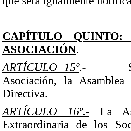
que será igualmente notifica
CAPÍTULO QUINTO
ASOCIACIÓN
.
ARTÍCULO 15º
.- Son ó
Asociación, la Asamblea
Directiva.
ARTÍCULO 16º.-
La Asa
Extraordinaria de los So