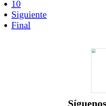
10
Siguiente
Final
Sígueno