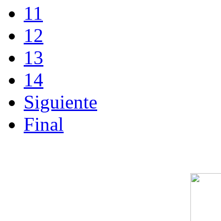
11
12
13
14
Siguiente
Final