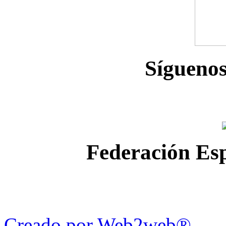
Sígueno
Federación Esp
Creado por Web2web®