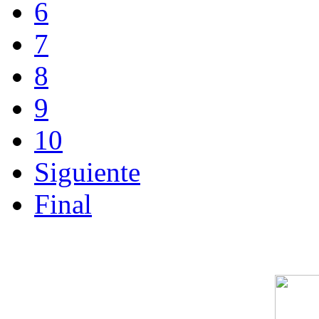
6
7
8
9
10
Siguiente
Final